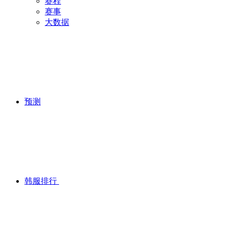
赛程
赛事
大数据
预测
韩服排行